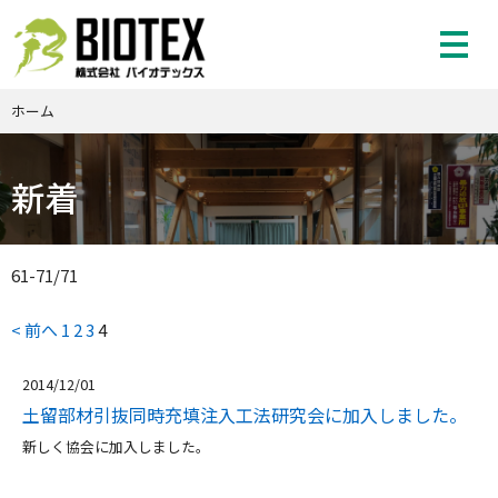
株式会社バイオテックス
ホーム
新着
61-71/71
< 前へ
1
2
3
4
2014/12/01
土留部材引抜同時充填注入工法研究会に加入しました。
新しく協会に加入しました。