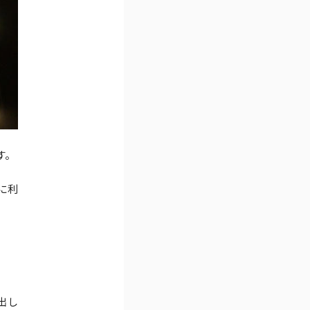
す。
に利
出し